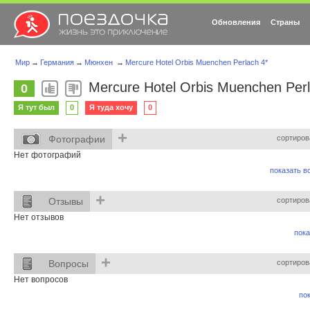
Обновления
Страны
Мир
→
Германия
→
Мюнхен
→
Mercure Hotel Orbis Muenchen Perlach 4*
Mercure Hotel Orbis Muenchen Perl
0
Я тут был
0
Я туда хочу
0
+
Фотографии
сортиров
Нет фотографий
показать вс
+
Отзывы
сортиров
Нет отзывов
пока
+
Вопросы
сортиров
Нет вопросов
пок