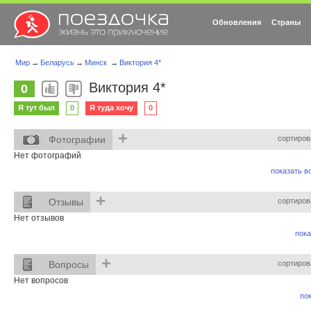
Обновления
Страны
Мир
→
Беларусь
→
Минск
→
Виктория 4*
Виктория 4*
0
Я тут был
0
Я туда хочу
0
+
Фотографии
сортиров
Нет фотографий
показать вс
+
Отзывы
сортиров
Нет отзывов
пока
+
Вопросы
сортиров
Нет вопросов
пок