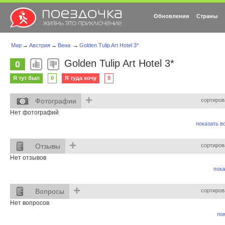
Обновления
Страны
Мир
→
Австрия
→
Вена
→
Golden Tulip Art Hotel 3*
Golden Tulip Art Hotel 3*
0
Я тут был
0
Я туда хочу
0
+
Фотографии
сортиров
Нет фотографий
показать вс
+
Отзывы
сортиров
Нет отзывов
пока
+
Вопросы
сортиров
Нет вопросов
пок