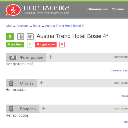
Обновления
Страны
Мир
→
Австрия
→
Вена
→
Austria Trend Hotel Bosei 4*
Austria Trend Hotel Bosei 4*
0
Я тут был
0
Я туда хочу
0
+
Фотографии
сортиров
Нет фотографий
показать вс
+
Отзывы
сортиров
Нет отзывов
пока
+
Вопросы
сортиров
Нет вопросов
пок