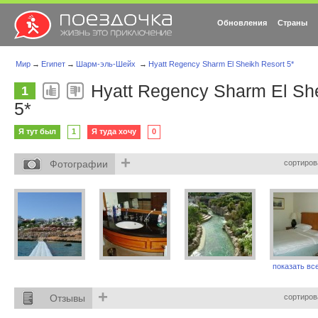
Обновления
Страны
Мир
→
Египет
→
Шарм-эль-Шейх
→
Hyatt Regency Sharm El Sheikh Resort 5*
Hyatt Regency Sharm El She
1
5*
Я тут был
1
Я туда хочу
0
+
Фотографии
сортиров
показать все
+
Отзывы
сортиров