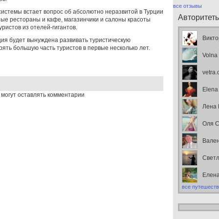
все отзывы
 системы встает вопрос об абсолютно неразвитой в Турции
Авторитет
ые рестораны и кафе, магазинчики и салоны красоты
уристов из отелей-гигантов.
Викто
ция будет вынуждена развивать туристическую
ять большую часть туристов в первые несколько лет.
Volna
vetra
Elena
 могут оставлять комментарии
Лена
Оля С
Вален
Свет
Елен
все путешеств