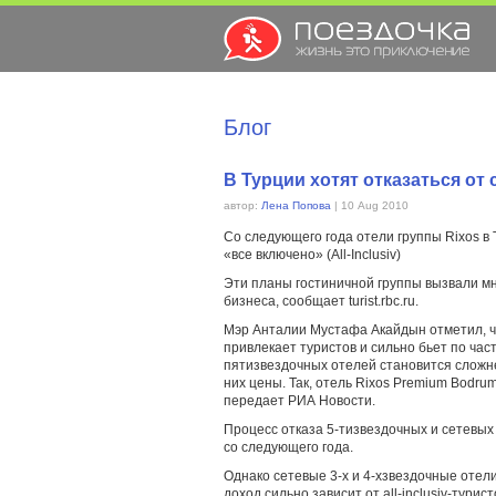
Блог
В Турции хотят отказаться от
автор:
Лена Попова
| 10 Aug 2010
Со следующего года отели группы Rixos в
«все включено» (All-Inclusiv)
Эти планы гостиничной группы вызвали мн
бизнеса, сообщает turist.rbc.ru.
Мэр Анталии Мустафа Акайдын отметил, чт
привлекает туристов и сильно бьет по ча
пятизвездочных отелей становится сложн
них цены. Так, отель Rixos Premium Bodrum
передает РИА Новости.
Процесс отказа 5-тизвездочных и сетевых
со следующего года.
Однако сетевые 3-х и 4-хзвездочные отели 
доход сильно зависит от all-inclusiv-турист