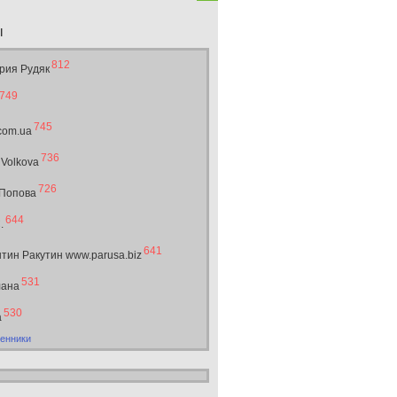
ы
812
рия Рудяк
749
745
.com.ua
736
 Volkova
726
 Попова
644
.
641
тин Ракутин www.parusa.biz
531
лана
530
а
енники