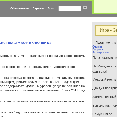
»
Обновления
Страны
Блог
Игра - G
 системы «все включено»
Лучшее на
Отзывы
Вопросы
Фотографии
 Турции планируют отказаться от использования системы
Путешествующим
На Мальдивах на
ого споров среди представителей туристического
один раз!
о эта система похожа на обоюдоострую бритву, которая
Медовый месяц 
стным предпринимателям. В то же время, владельцам
ее поддерживать должный уровень услуг, не повышая на
Два дня полярн
 откажется от системы «все включено» с 1 мая 2011 года,
Замечательный 
 отелей от системы «все включено» может начаться уже
Бунгало или но
вряд ли будут отказываться от этой системы, так как их
Самуи Online
ов.