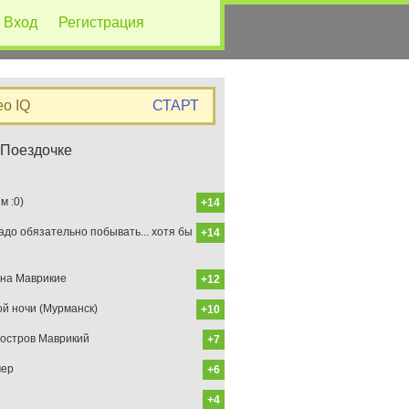
Вход
Регистрация
eo IQ
СТАРТ
 Поездочке
 :0)
+14
до обязательно побывать... хотя бы
+14
на Маврикие
+12
ой ночи (Мурманск)
+10
остров Маврикий
+7
мер
+6
+4