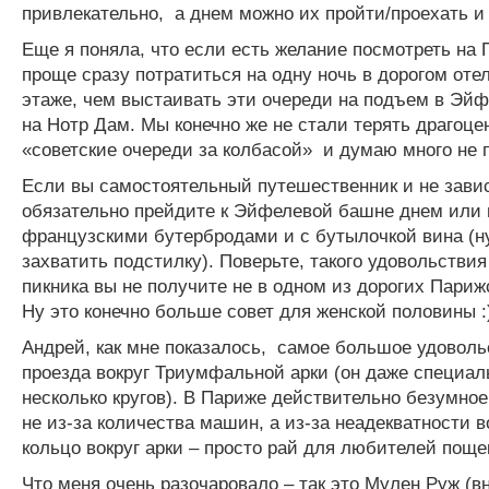
привлекательно, а днем можно их пройти/проехать и 
Еще я поняла, что если есть желание посмотреть на 
проще сразу потратиться на одну ночь в дорогом оте
этаже, чем выстаивать эти очереди на подъем в Эй
на Нотр Дам. Мы конечно же не стали терять драгоце
«советские очереди за колбасой» и думаю много не 
Если вы самостоятельный путешественник и не завис
обязательно прейдите к Эйфелевой башне днем или 
французскими бутербродами и с бутылочкой вина (н
захватить подстилку). Поверьте, такого удовольствия 
пикника вы не получите не в одном из дорогих Париж
Ну это конечно больше совет для женской половины :
Андрей, как мне показалось, самое большое удоволь
проезда вокруг Триумфальной арки (он даже специал
несколько кругов). В Париже действительно безумно
не из-за количества машин, а из-за неадекватности в
кольцо вокруг арки – просто рай для любителей поще
Что меня очень разочаровало – так это Мулен Руж (в