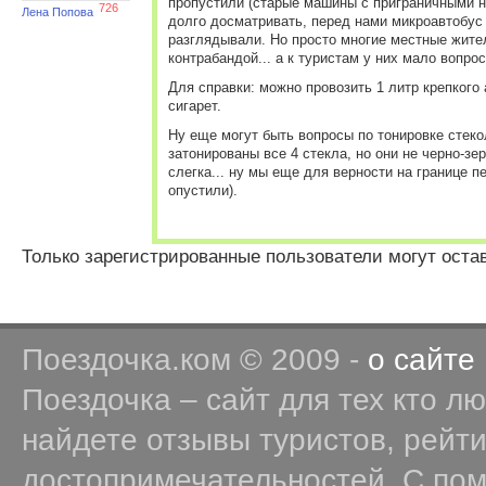
пропустили (старые машины с приграничными 
726
Лена Попова
долго досматривать, перед нами микроавтобус 
разглядывали. Но просто многие местные жит
контрабандой... а к туристам у них мало вопрос
Для справки: можно провозить 1 литр крепкого 
сигарет.
Ну еще могут быть вопросы по тонировке стеко
затонированы все 4 стекла, но они не черно-зер
слегка... ну мы еще для верности на границе п
опустили).
Только зарегистрированные пользователи могут оста
Поездочка.ком © 2009 -
о сайте
Поездочка – сайт для тех кто л
найдете отзывы туристов, рейт
достопримечательностей. С по