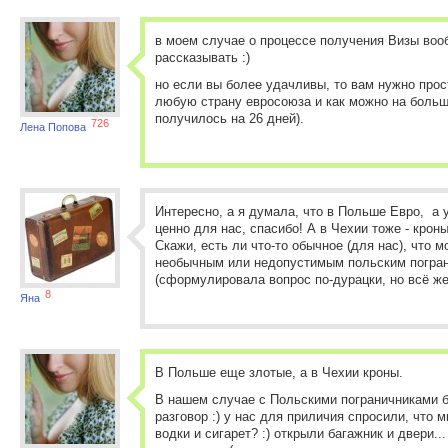
в моем случае о процессе получения Визы во
рассказывать :)
но если вы более удачливы, то вам нужно прос
любую страну евросоюза и как можно на больши
получилось на 26 дней).
726
Лена Попова
Интересно, а я думала, что в Польше Евро, а 
ценно для нас, спасибо! А в Чехии тоже - крон
Скажи, есть ли что-то обычное (для нас), что 
необычным или недопустимым польским погра
(сформулировала вопрос по-дурацки, но всё же.
8
Яна
В Польше еще злотые, а в Чехии кроны.
В нашем случае с Польскими пограничниками б
разговор :) у нас для приличия спросили, что 
водки и сигарет? :) открыли багажник и двери...