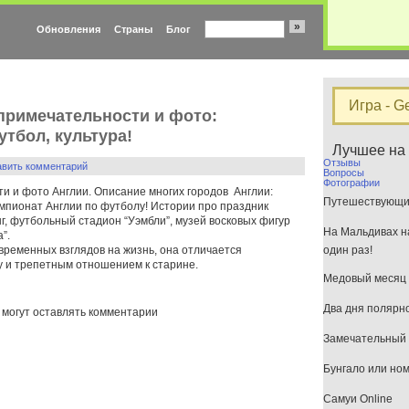
»
Обновления
Страны
Блог
Игра - G
опримечательности и фото:
утбол, культура!
Лучшее на
Отзывы
авить комментарий
Вопросы
Фотографии
ти и фото Англии. Описание многих городов Англии:
Путешествующим
емпионат Англии по футболу! Истории про праздник
нг, футбольный стадион “Уэмбли”, музей восковых фигур
На Мальдивах на
”.
современных взглядов на жизнь, она отличается
один раз!
у и трепетным отношением к старине.
Медовый месяц 
Два дня полярн
 могут оставлять комментарии
Замечательный 
Бунгало или но
Самуи Online