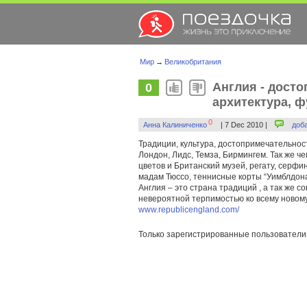
Мир
→
Великобритания
Англия - дост
0
архитектура, ф
0
Анна Калиниченко
| 7 Dec 2010 |
доб
Традиции, культура, достопримечательнос
Лондон, Лидс, Темза, Бирмингем. Так же ч
цветов и Британский музей, регату, серфи
мадам Тюссо, теннисные корты “Уимблдона
Англия – это страна традиций , а так же 
невероятной терпимостью ко всему новом
www.republicengland.com/
Только зарегистрированные пользователи