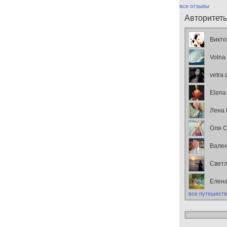
все отзывы
Авторитет
Викто
Volna
vetra
Elena
Лена
Оля С
Вален
Свет
Елен
все путешеств