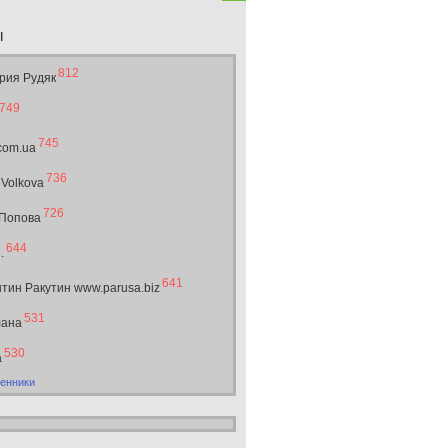
ы
812
рия Рудяк
749
745
.com.ua
736
 Volkova
726
 Попова
644
.
641
тин Ракутин www.parusa.biz
531
лана
530
а
енники