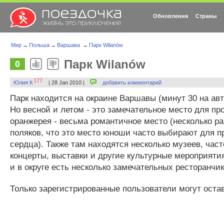
Обновления
Страны
Мир
→
Польша
→
Варшава
→
Парк Wilanów
Парк Wilanów
0
177
Юлия К
| 28 Jan 2010 |
добавить комментарий
Парк находится на окраине Варшавы (минут 30 на авт
Но весной и летом - это замечательное место для про
оранжерея - весьма романтичное место (несколько р
поляков, что это место юноши часто выбирают для п
сердца). Также там находятся несколько музеев, час
концерты, выставки и другие культурные мероприятия
и в округе есть несколько замечательных ресторанчик
Только зарегистрированные пользователи могут оста