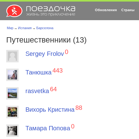
Обновления
Страны
Мир
→
Испания
→
Барселона
Путешественники (13)
0
Sergey Frolov
443
Танюшка
64
rasvetka
88
Вихорь Кристина
0
Тамара Попова