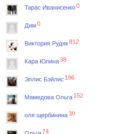
0
Тарас Иванисенко
0
Дим
812
Виктория Рудяк
38
Кара Юлина
196
Эллис Бэйлис
152
Мамедова Ольга
30
оля щербинина
74
Ольга