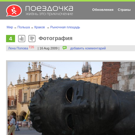
Обновления
Страны
Мир
→
Польша
→
Краков
→
Рыночная площадь
Фотография
4
726
Лена Попова
| 16 Aug 2009 |
добавить комментарий