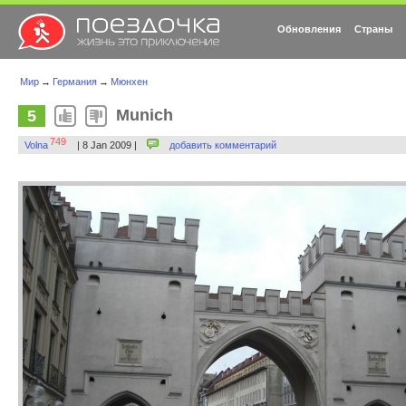
Обновления
Страны
Мир
→
Германия
→
Мюнхен
Munich
5
749
Volna
| 8 Jan 2009 |
добавить комментарий