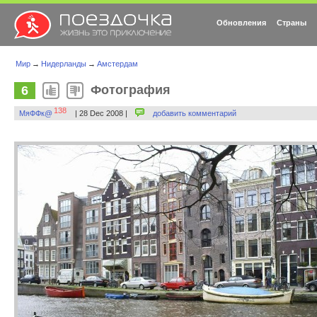
Обновления
Страны
Мир
→
Нидерланды
→
Амстердам
Фотография
6
138
МяФФк@
| 28 Dec 2008 |
добавить комментарий