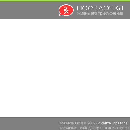
Поездочка.ком © 2009 -
о сайте
|
правила
|
Поездочка – сайт для тех кто любит путе